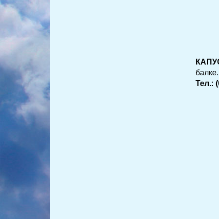
КАПУ
балке
Тел.: 