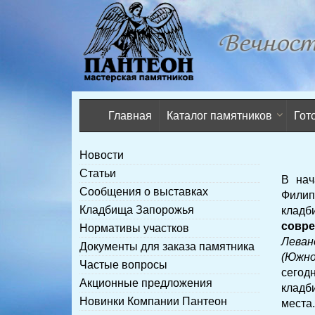
Главная
Каталог памятников
Гот
Новости
Статьи
В нач
Сообщения о выставках
Филип
Кладбища Запорожья
кладб
совре
Нормативы участков
Леван
Документы для заказа памятника
(Южно
Частые вопросы
сегод
Акционные предложения
кладб
Новинки Компании Пантеон
места.