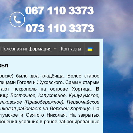
Полезная информация
Контакты
жья
ровске) было два
кладбища
. Более старое
лицами Гоголя и Жуковского. Самым старым
итают некрополь на острове Хортица.
В
бищ:
Восточное, Капустяное, Кушугумское,
енковское (Правобережное), Первомайское
иколая работает на Верхней Хортице.
На
гумское и Святого Николая. На закрытых
ронения усопших в ранее забронированные