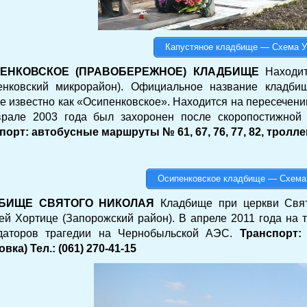
Капустяное кладбище — Схема У
ЕНКОВСКОЕ (ПРАВОБЕРЕЖНОЕ) КЛАДБИЩЕ
Находитс
енковский микрорайон). Официальное название кладб
е известно как «Осипенковское». Находится на пересечении
рале 2003 года был захоронен после скоропостижной
порт: автобусные маршруты № 61, 67, 76, 77, 82, троллей
Осипенковское кладбище — Схема
БИЩЕ СВЯТОГО НИКОЛАЯ
Кладбище при церкви Свят
ей Хортице (Запорожский район). В апреле 2011 года на
даторов трагедии на Чернобыльской АЭС.
Транспорт
вка) Тел.: (061) 270-41-15