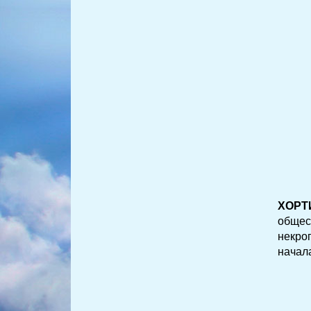
ХОРТ
общес
некро
начал