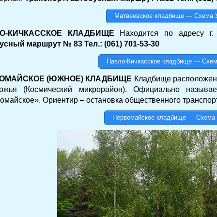
Матвеевское кладбище — Схема 
О-КИЧКАССКОЕ КЛАДБИЩЕ
Находится по адресу г.
усный маршрут № 83 Тел.: (061) 701-53-30
Павло-Кичкасское кладбище — Схем
ОМАЙСКОЕ (ЮЖНОЕ) КЛАДБИЩЕ
Кладбище расположено
ожья (Космический микрорайон). Официально называ
омайское». Ориентир – остановка общественного транспо
Первомайское кладбище — Схема 