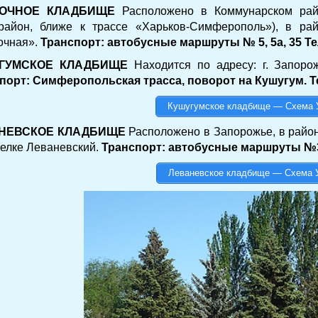
ОЧНОЕ КЛАДБИЩЕ
Расположено в Коммунарском райо
район, ближе к трассе «Харьков-Симферополь»), в рай
очная».
Транспорт: автобусные маршруты № 5, 5а, 35 Тел.:
ГУМСКОЕ КЛАДБИЩЕ
Находится по адресу: г. Запоро
порт: Симферопольская трасса, поворот на Кушугум. Те
Кушугумское кладбище — Схема 
НЕВСКОЕ КЛАДБИЩЕ
Расположено в Запорожье, в район
селке Леваневский.
Транспорт: автобусные маршруты №3, 4,
Леваневское кладбище — Схема 