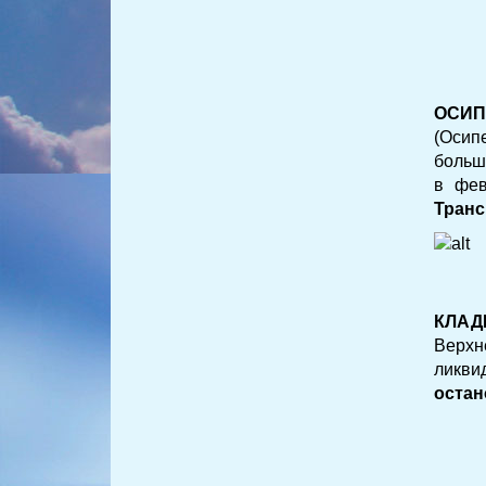
ОСИП
(Осип
больш
в фев
Транс
КЛАД
Верхн
ликви
остано