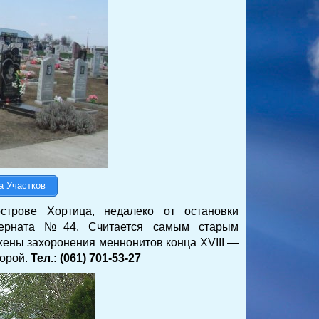
а Участков
трове Хортица, недалеко от остановки
нтерната №44. Считается самым старым
ены захоронения меннонитов конца ХVIII —
торой.
Тел.: (061) 701-53-27