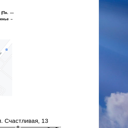
0 (Пн. —
сенье –
л. Счастливая, 13