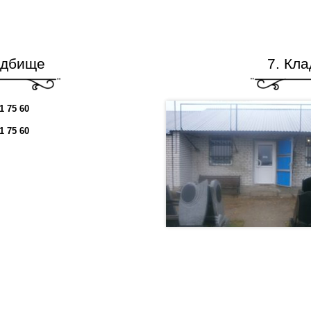
адбище
7. Кл
1 75 60
61 75 60