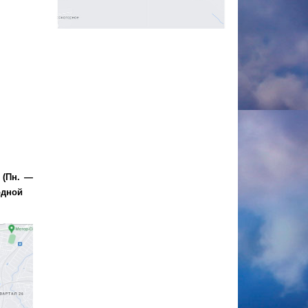
0 (Пн. —
одной