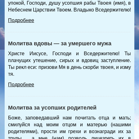
упокой, Господи, душу усопшия рабы Твоея (имя), в
Небеснем Царствии Твоем. Владыко Вседержителю!
Подробнее
Молитва вдовы — за умершего мужа
Христе Иисусе, Господи и Вседержителю! Ты
плачущих утешение, сирых и вдовиц заступление.
Ты рекл еси: призови Мя в день скорби твоея, и изму
тя.
Подробнее
Молитва за усопших родителей
Боже, заповедавший нам почитать отца и мать;
смилуйся над моим отцом и матерью (нашими
родителями), прости им грехи и вознагради их за
труды , а мне (нам) позволь лицезреть их в