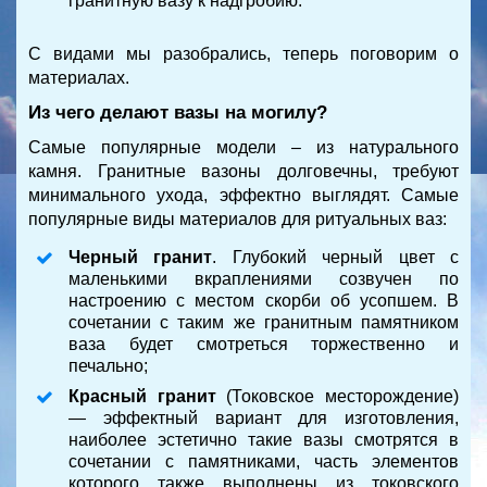
гранитную вазу к надгробию.
С видами мы разобрались, теперь поговорим о
материалах.
Из чего делают вазы на могилу?
Самые популярные модели – из
натурального
камня
. Гранитные вазоны долговечны, требуют
минимального ухода, эффектно выглядят. Самые
популярные виды материалов для ритуальных ваз:
Черный гранит
. Глубокий черный цвет с
маленькими вкраплениями созвучен по
настроению с местом скорби об усопшем. В
сочетании с таким же гранитным памятником
ваза будет смотреться торжественно и
печально;
Красный гранит
(Токовское месторождение)
— эффектный вариант для изготовления,
наиболее эстетично такие вазы смотрятся в
сочетании с памятниками, часть элементов
которого также выполнены из токовского