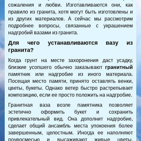
сожаления и любви. Изготавливаются они, как
правило из гранита, хотя могут быть изготовлены и
из других материалов. А сейчас мы рассмотрим
подробнее вопросы, связанные с украшением
надгробий вазами из гранита.
Для чего устанавливаются вазу из
гранита?
Когда грунт на месте захоронения даст усадку,
близкие усопшего обычно заказывают
гранитный
памятник или надгробие
из иного материала.
Посещая место памяти, принято оставлять венки,
цветы, букеты. Однако ветер быстро растрепывает
композицию, если ее просто положить на надгробие.
Гранитная ваза возле памятника позволяет
эстетично оформить букет и сохранить
привлекательный вид. Она дополнит надгробие,
сделает общий ансамбль места упокоения более
завершенным, целостным. Иногда ее наполняют
почвосмесью и высаживают живые цветы.